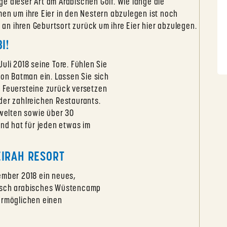
e dieser Art am Arabischen Golf. Wie lange die
men um ihre Eier in den Nestern abzulegen ist noch
n ihren Geburtsort zurück um ihre Eier hier abzulegen.
I!
uli 2018 seine Tore. Fühlen Sie
von Batman ein. Lassen Sie sich
r Feuersteine zurück versetzen
der zahlreichen Restaurants.
welten sowie über 30
and hat für jeden etwas im
EIRAH RESORT
ember 2018 ein neues,
pisch arabisches Wüstencamp
ermöglichen einen