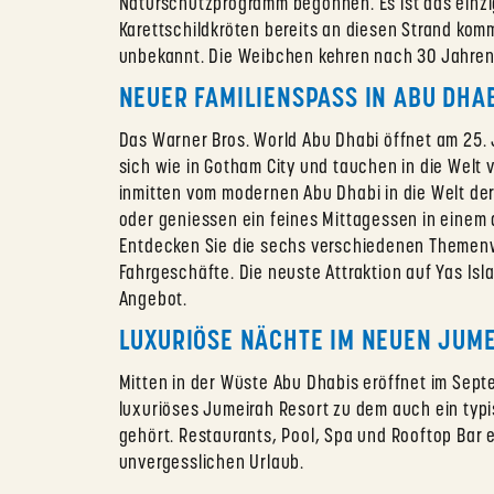
Naturschutzprogramm begonnen. Es ist das einzig
Karettschildkröten bereits an diesen Strand kom
unbekannt. Die Weibchen kehren nach 30 Jahren a
NEUER FAMILIENSPASS IN ABU DHAB
Das Warner Bros. World Abu Dhabi öffnet am 25. J
sich wie in Gotham City und tauchen in die Welt 
inmitten vom modernen Abu Dhabi in die Welt de
oder geniessen ein feines Mittagessen in einem 
Entdecken Sie die sechs verschiedenen Themen
Fahrgeschäfte. Die neuste Attraktion auf Yas Isl
Angebot.
LUXURIÖSE NÄCHTE IM NEUEN JUM
Mitten in der Wüste Abu Dhabis eröffnet im Sept
luxuriöses Jumeirah Resort zu dem auch ein ty
gehört. Restaurants, Pool, Spa und Rooftop Bar 
unvergesslichen Urlaub.