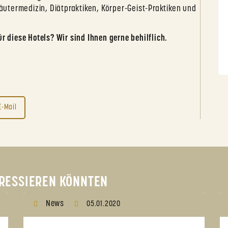
räutermedizin, Diätpraktiken, Körper-Geist-Praktiken und
r diese Hotels? Wir sind Ihnen gerne behilflich.
E-Mail
TERESSIEREN KÖNNTEN
News
05.01.2020