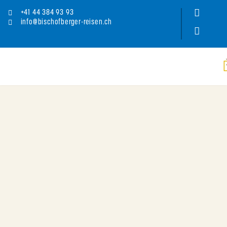
+41 44 384 93 93
info@bischofberger-reisen.ch