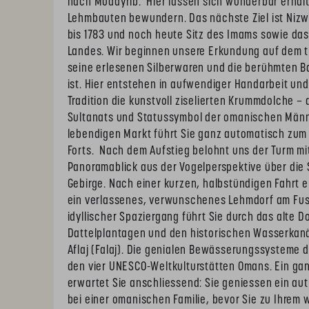
nach Mudayrib. Hier lassen sich wunderbar erhalte
Lehmbauten bewundern. Das nächste Ziel ist Nizwa
bis 1783 und noch heute Sitz des Imams sowie das
Landes. Wir beginnen unsere Erkundung auf dem tr
seine erlesenen Silberwaren und die berühmten 
ist. Hier entstehen in aufwendiger Handarbeit un
Tradition die kunstvoll ziselierten Krummdolche –
Sultanats und Statussymbol der omanischen Männe
lebendigen Markt führt Sie ganz automatisch zu
Forts. Nach dem Aufstieg belohnt uns der Turm mi
Panoramablick aus der Vogelperspektive über die
Gebirge. Nach einer kurzen, halbstündigen Fahrt er
ein verlassenes, verwunschenes Lehmdorf am Fuss
idyllischer Spaziergang führt Sie durch das alte Do
Dattelplantagen und den historischen Wasserkan
Aflaj (Falaj). Die genialen Bewässerungssysteme 
den vier UNESCO-Weltkulturstätten Omans. Ein g
erwartet Sie anschliessend: Sie geniessen ein au
bei einer omanischen Familie, bevor Sie zu Ihre