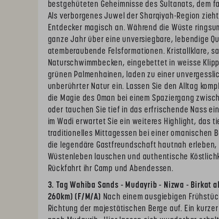
bestgehüteten Geheimnisse des Sultanats, dem f
Als verborgenes Juwel der Sharqiyah-Region zieh
Entdecker magisch an. Während die Wüste ringsum 
ganze Jahr über eine unversiegbare, lebendige Qu
atemberaubende Felsformationen. Kristallklare, s
Naturschwimmbecken, eingebettet in weisse Klip
grünen Palmenhainen, laden zu einer unvergessli
unberührter Natur ein. Lassen Sie den Alltag kompl
die Magie des Oman bei einem Spaziergang zwis
oder tauchen Sie tief in das erfrischende Nass e
im Wadi erwartet Sie ein weiteres Highlight, das ti
traditionelles Mittagessen bei einer omanischen B
die legendäre Gastfreundschaft hautnah erleben
Wüstenleben lauschen und authentische Köstlichk
Rückfahrt ihr Camp und Abendessen.
3. Tag Wahiba Sands - Mudayrib - Nizwa - Birkat a
260km) (F/M/A)
Nach einem ausgiebigen Frühstüc
Richtung der majestätischen Berge auf. Ein kurze