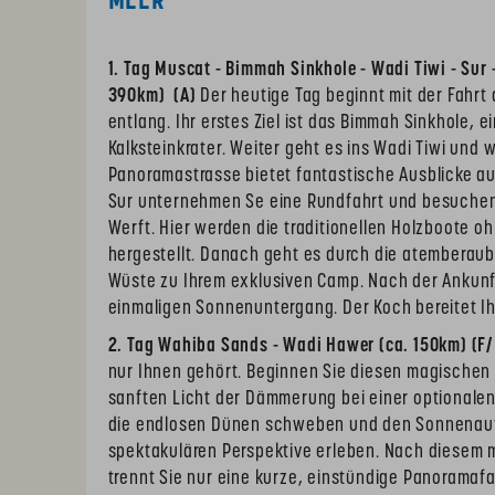
MEER"
1. Tag Muscat - Bimmah Sinkhole - Wadi Tiwi - Sur
390km)
(A)
Der heutige Tag beginnt mit der Fahrt
entlang. Ihr erstes Ziel ist das Bimmah Sinkhole, 
Kalksteinkrater. Weiter geht es ins Wadi Tiwi und 
Panoramastrasse bietet fantastische Ausblicke au
Sur unternehmen Se eine Rundfahrt und besuchen 
Werft. Hier werden die traditionellen Holzboote o
hergestellt. Danach geht es durch die atemberau
Wüste zu Ihrem exklusiven Camp. Nach der Ankunf
einmaligen Sonnenuntergang. Der Koch bereitet I
2. Tag Wahiba Sands - Wadi Hawer (ca. 150km) (F
nur Ihnen gehört. Beginnen Sie diesen magischen
sanften Licht der Dämmerung bei einer optionalen
die endlosen Dünen schweben und den Sonnenauf
spektakulären Perspektive erleben. Nach diesem 
trennt Sie nur eine kurze, einstündige Panoramaf