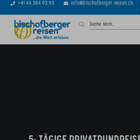
+41 44 384 93 93
info@bischofberger-reisen.ch