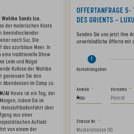
OFFERTANFRAGE 5- 
 - Wahiba Sands (ca.
DES ORIENTS – LUX
 an der malerischen Küste
ein beeindruckender
Senden Sie uns jetzt Ihre 
weiter nach Sur, Die
unverbindliche Offerte mit 
f das azurblaue Meer. In
eine traditionelle Dhow
1
hne Leim und Nägel
bende Kulisse der Wahiba
Kontaktangaben
t geniessen Sie den
hr Abendessen im Camp zu.
Anrede
Vorname
/M/A)
Heute ist ein Tag, der
 Morgen, indem Sie im
 Heissluftballonfahrt über
gang aus einer
Strasse Nr.
majestätischen Auftakt
ahrt von einem der