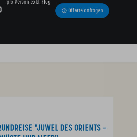
pro Person exkl. Flug
0
Offerte anfragen
RUNDREISE "JUWEL DES ORIENTS –