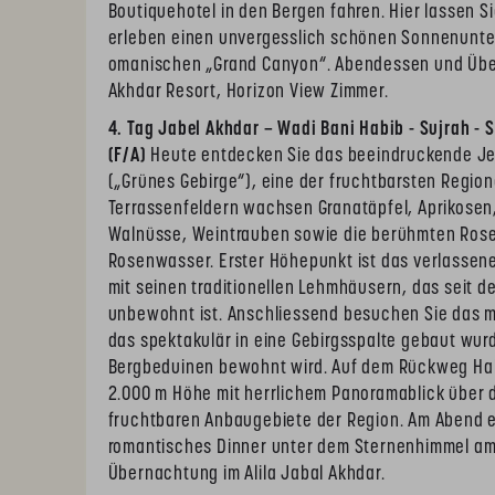
Boutiquehotel in den Bergen fahren. Hier lassen S
erleben einen unvergesslich schönen Sonnenunte
omanischen „Grand Canyon“. Abendessen und Über
Akhdar Resort, Horizon View Zimmer.
4. Tag Jabel Akhdar – Wadi Bani Habib - Sujrah - S
(F/A)
Heute entdecken Sie das beeindruckende Je
(„Grünes Gebirge“), eine der fruchtbarsten Regio
Terrassenfeldern wachsen Granatäpfel, Aprikosen,
Walnüsse, Weintrauben sowie die berühmten Rose
Rosenwasser. Erster Höhepunkt ist das verlassen
mit seinen traditionellen Lehmhäusern, das seit 
unbewohnt ist. Anschliessend besuchen Sie das m
das spektakulär in eine Gebirgsspalte gebaut wu
Bergbeduinen bewohnt wird. Auf dem Rückweg Hal
2.000 m Höhe mit herrlichem Panoramablick über 
fruchtbaren Anbaugebiete der Region. Am Abend e
romantisches Dinner unter dem Sternenhimmel am
Übernachtung im Alila Jabal Akhdar.