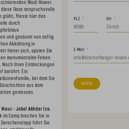
aszinierenden Wadi Hawer.
t diese Oase anspruchsvolle
glüht, fliesst hier das
PLZ
Ort
elle durch
aphirblaue
pen und gesäumt von saftig
chen Abkühlung in
E-Mail
ett hinter sich, spüren Sie
chen monumentalen Felsen
in. Nach Ihren Entdeckungen
ef berührt: Ein
eduinenfamilie, bei dem Sie
weiter
, Geschichten aus dem
eiten geniessen.
l Mauz - Jabel Akhdar (ca.
k im Camp brechen Sie in
r Zwischenstopp führt Sie