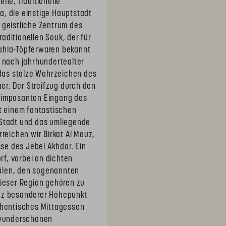
ne, traditionelle
, die einstige Hauptstadt
 geistliche Zentrum des
aditionellen Souk, der für
Bahla-Töpferwaren bekannt
d nach jahrhundertealter
 das stolze Wahrzeichen des
r. Der Streifzug durch den
m imposanten Eingang des
t einem fantastischen
 Stadt und das umliegende
reichen wir Birkat Al Mauz,
e des Jebel Akhdar. Ein
rf, vorbei an dichten
älen, den sogenannten
dieser Region gehören zu
anz besonderer Höhepunkt
thentisches Mittagessen
m wunderschönen