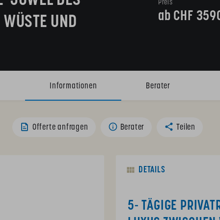
E "JUWEL DES
Preis
ab CHF 
359
N WÜSTE UND
Informationen
Berater
Offerte anfragen
Berater
Teilen
DETAILS
5- TÄGIGE PRIVAT