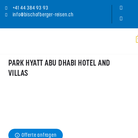
+41 44 384 93 93
info@bischofberger-reisen.ch
PARK HYATT ABU DHABI HOTEL AND
VILLAS
Preis
ab CHF 
250
pro Person/Nacht im Mai für ein Doppelzimmer inkl. 
Frühstück
Offerte anfragen