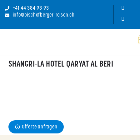
+41 44 384 93 93
info@bischofberger-reisen.ch
SHANGRI-LA HOTEL QARYAT AL BERI
Preis
ab CHF 
99
pro Person/Nacht im Mai für ein Doppelzimmer inkl. 
Frühstück
Offerte anfragen