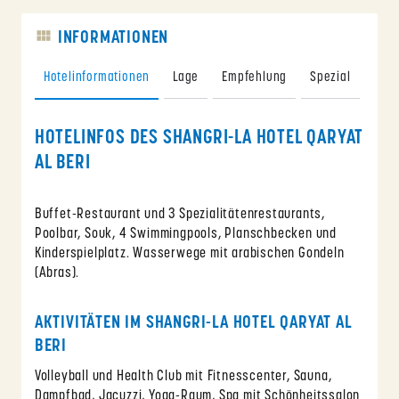
INFORMATIONEN
Hotelinformationen
Lage
Empfehlung
Spezial
Hinw
HOTELINFOS DES SHANGRI-LA HOTEL QARYAT
AL BERI
Buffet-Restaurant und 3 Spezialitätenrestaurants,
Poolbar, Souk, 4 Swimmingpools, Planschbecken und
Kinderspielplatz. Wasserwege mit arabischen Gondeln
(Abras).
AKTIVITÄTEN IM SHANGRI-LA HOTEL QARYAT AL
BERI
Volleyball und Health Club mit Fitnesscenter, Sauna,
Dampfbad, Jacuzzi, Yoga-Raum, Spa mit Schönheitssalon