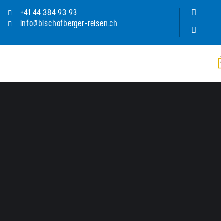
+41 44 384 93 93
info@bischofberger-reisen.ch
FOUR SEASONS HOTEL RITZ
Preis
Offerte anfragen
ab CHF 
320