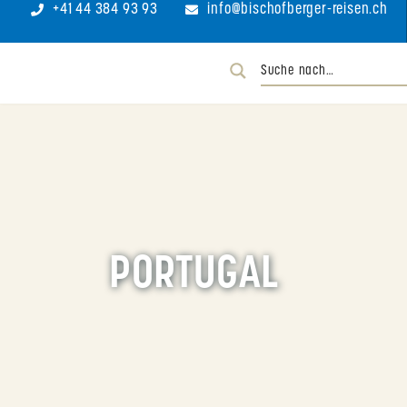
+41 44 384 93 93
info@bischofberger-reisen.ch
PORTUGAL