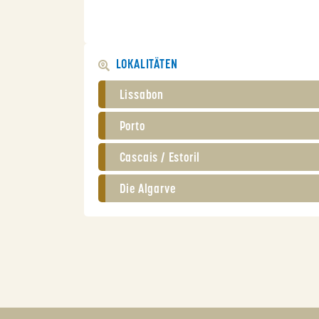
LOKALITÄTEN
Lissabon
Porto
Cascais / Estoril
Die Algarve