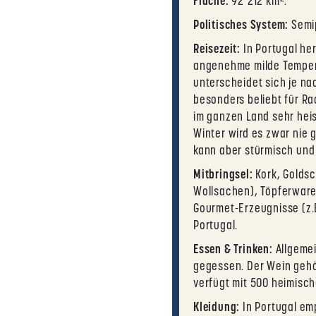
Fläche:
92’212 km².
Politisches System:
Semip
Reisezeit:
In Portugal he
angenehme milde Tempera
unterscheidet sich je nac
besonders beliebt für R
im ganzen Land sehr heis
Winter wird es zwar nie g
kann aber stürmisch und 
Mitbringsel:
Kork, Goldsc
Wollsachen), Töpferwaren
Gourmet-Erzeugnisse (z.B
Portugal.
Essen & Trinken:
Allgemei
gegessen. Der Wein gehör
verfügt mit 500 heimisch
Kleidung:
In Portugal em