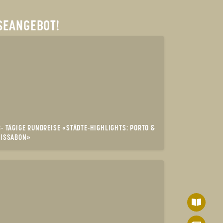
SEANGEBOT!
8- TÄGIGE RUNDREISE «STÄDTE-HIGHLIGHTS: PORTO &
LISSABON»