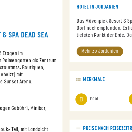
HOTEL IN JORDANIEN
Das Mövenpick Resort & Spa
Dorf nachempfunden. Es li
 & SPA DEAD SEA
tiefsten Punkt der Erde. D
Mehr zu Jordanien
2 Etagen im
er Palmengarten als Zentrum
estaurants, Boutiquen,
eheizt) mit
MERKMALE
e Sunset Arena.
Pool
egen Gebühr), Minibar,
PREISE NACH REISEZEIT
uk» Teil, mit Landsicht