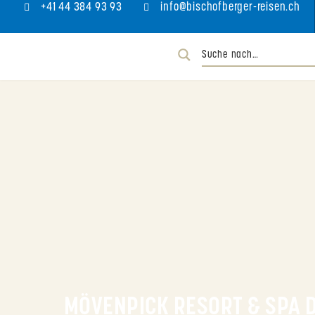
+41 44 384 93 93
info@bischofberger-reisen.ch
MÖVENPICK RESORT & SPA 