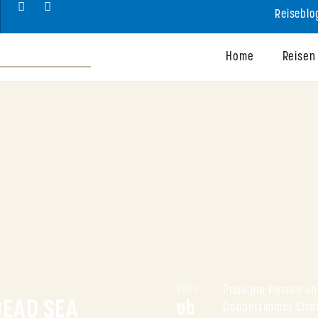
Reiseblo
Home
Reisen
Preis
Preis pro Person un
DEAD SEA
ab 
Doppelzimmer Stran