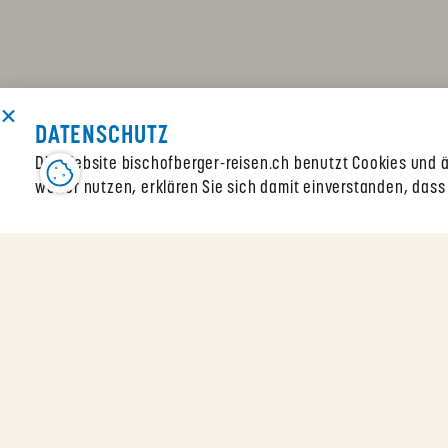
DATENSCHUTZ
Die Website bischofberger-reisen.ch benutzt Cookies und ä
weiter nutzen, erklären Sie sich damit einverstanden, dass
Bischofberger Info-Reisen AG
Dufourstrasse 159, 8008 Züri