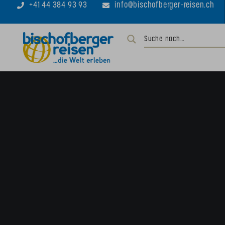
+41 44 384 93 93
info@bischofberger-reisen.ch