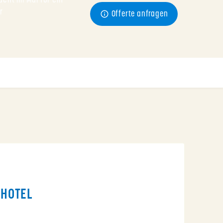
cht im Mai für ein 
r
Offerte anfragen
 HOTEL