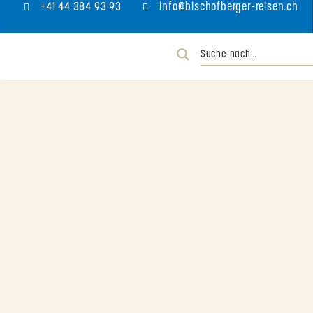
+41 44 384 93 93
info@bischofberger-reisen.ch