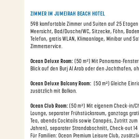
ZIMMER IM JUMEIRAH BEACH HOTEL
598 komfortable Zimmer und Suiten auf 25 Etagen v
Meersicht, Bad/Dusche/WC, Sitzecke, Föhn, Badema
Telefon, gratis WLAN, Klimaanlage, Minibar und S
Zimmerservice.
Ocean Deluxe Room:
(50 m²) Mit Panorama-Fenster
Blick auf den Burj Al Arab oder den Jachthafen, o
Ocean Deluxe Balcony Room:
(50 m²) Gleiche Einr
zusätzlich mit Balkon.
Ocean Club Room:
(50 m²) Mit eigenem Check-in/Ch
Lounge, separater Frühstücksraum, ganztags grati
Tea, abends Cocktails sowie Canapés, Zutritt zum 
Jahren), separater Strandabschnitt, Check-out 14 
Für Familien: Ocean Premium Leisure Club, zusätzl