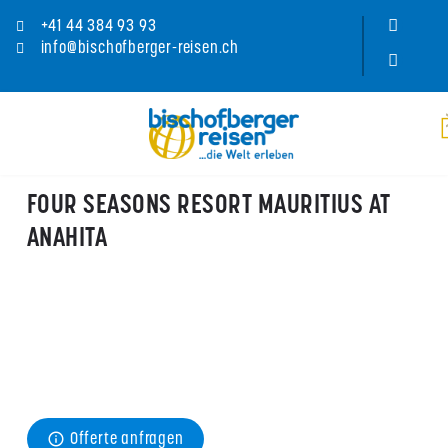
+41 44 384 93 93
info@bischofberger-reisen.ch
FOUR SEASONS RESORT MAURITIUS AT
ANAHITA
Preis
ab CHF 
470
Richtpreis pro Person und Nacht im Doppelzimmer Garden 
Pool Villa inkl. Halbpension z.B. vom 23.08. – 30.09.
Offerte anfragen