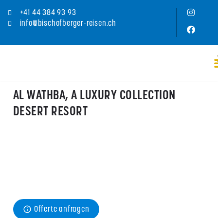
+41 44 384 93 93
info@bischofberger-reisen.ch
AL WATHBA, A LUXURY COLLECTION
DESERT RESORT
Preis
ab CHF 
150
pro Person/Nacht im Mai für ein Doppelzimmer inkl. 
Frühstück
Offerte anfragen