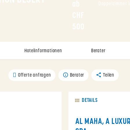
TION DESERT
ab 
Doppelzimmer in
CHF 
500
Hotelinformationen
Berater
Offerte anfragen
Berater
Teilen
DETAILS
AL MAHA, A LUXU