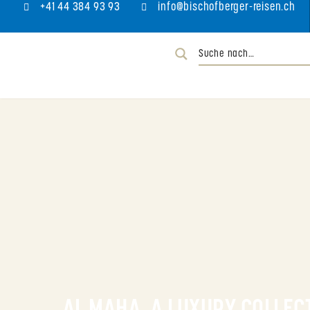
+41 44 384 93 93
info@bischofberger-reisen.ch