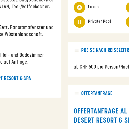
gestattet. Bad/Dusche/WC,
 WLAN, Tee-/Kaffeekocher,
Luxus
Privater Pool
e Bett, Panoramafenster und
lose Wüstenlandschaft.
PREISE NACH REISEZEIT
chlaf- und Badezimmer
se auf Anfrage.
ab CHF 500 pro Person/Nacht
RT RESORT & SPA
OFFERTANFRAGE
OFFERTANFRAGE AL 
DESERT RESORT & S