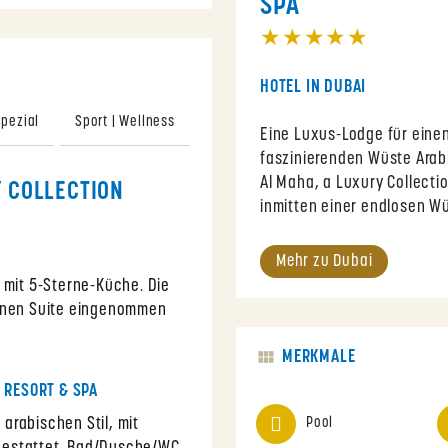
SPA
★★★★★
HOTEL IN DUBAI
Spezial
Sport | Wellness
Video
Eine Luxus-Lodge für einen
faszinierenden Wüste Arab
Al Maha, a Luxury Collecti
Y COLLECTION
inmitten einer endlosen W
Mehr zu Dubai
 mit 5-Sterne-Küche. Die
genen Suite eingenommen
MERKMALE
 RESORT & SPA
 arabischen Stil, mit
Pool