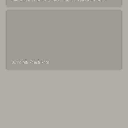
The Westin Dubai Mina Seyahi Beach Resort & Marina
Jumeirah Beach Hotel