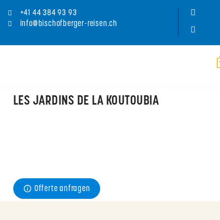
+41 44 384 93 93
info@bischofberger-reisen.ch
LES JARDINS DE LA KOUTOUBIA
Preis
ab CHF 
185
pro Person/Nacht im September für ein Doppelzimmer
Offerte anfragen