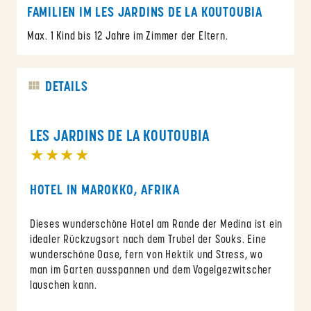
FAMILIEN IM LES JARDINS DE LA KOUTOUBIA
Max. 1 Kind bis 12 Jahre im Zimmer der Eltern.
DETAILS
LES JARDINS DE LA KOUTOUBIA
★★★★
HOTEL IN MAROKKO, AFRIKA
Die­ses wun­der­schöne Ho­tel am Rande der Me­dina ist ein
idea­ler Rück­zugs­ort nach dem Tru­bel der Souks. Eine
wun­der­schöne Oase, fern von Hek­tik und Stress, wo
man im Gar­ten aus­span­nen und dem Vo­gel­ge­zwit­scher
lau­schen kann.