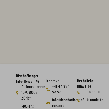
Bischofberger
Kontakt
Rechtliche
Info-Reisen AG
+41 44 384
Hinweise
Dufourstrasse
Impressum
93 93
159, 8008
Zürich
Datenschutz
info@bischofberger-
reisen.ch
Mo.–Fr.: