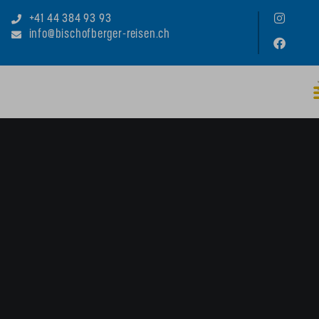
+41 44 384 93 93
info@bischofberger-reisen.ch
14- TÄGIGE RUNDREISE «KONTRASTE
NAMIBIAS»
Preis
pro Person inkl. Flug
ab CHF 
5190
Offerte anfragen