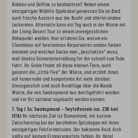
Robben und Delfine zu beobachten? Neben einem
einzigartigen Wildlife-Spektakel geniessen Sie an Bord
auch frische Austern aus der Bucht und allerlei andere
Leckereien. Alternativ kann ein Tag auch in der Wüste mit
der Living Desert Tour zu einem unvergesslichen
Höhepunkt werden. Hier erfahren Sie, warum ein
Chamäleon auf bestimmten Körperseiten andere Farben
annimmt und welchen Gecko man „beschatten“ muss,
weil direkte Sonneneinstrahlung für ihn schnell zum Tode
führt. Ihr Guide findet all diese kleinen Tiere, auch
genannt die „Little Five“ der Wüste, und erzählt Ihnen
auf humorvolle und kompetente Art mehr darüber.
Unvergesslich sind auch Rundflüge über die Namib
Wüste, die von Swakopmund aus durchgeführt werden
und vor Ort optional zugebucht werden können.
7. Tag / Sa: Swakopmund – Twyfelfontein (ca. 230 km)
(F/A)
Ihr nächstes Ziel ist Damaraland, mit kurzem
Zwischenstop bei der berühmten Spitzkoppe mit ihren
einzigartigen Felsformationen. Der bekannte Rock Arch
sollte auf keinem Erinnerungsfoto fehlen. Ihr Hotel