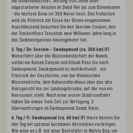
die Dünenlandschaft, entlang 500 Jahre alter
abgestorbener Akazien im Dead Vlei bis zum Dünenkamm
- die höchste Düne ist 350 Meter hoch. Das Frühstück
wird als Picknick am Fusse der Dünen eingenommen.
Anschliessend besuchen Sie den Sesriem-Canyon, den
der Trockenfluss Tsauchab zwei Millionen Jahre lang in
das Sedimentgestein hineingebohrt hat.
5. Tag / Do: Sesriem – Swakopmund (ca. 300 km) (F)
Weiterfahrt über die Wüstenlandschaft der Namib,
vorbei am Kuiseb Canyon und Ghaub Pass bis nach
Swakopmund. Swakopmund ist multikulturell - ein
Erbstück der Geschichte, von der Rheinischen
Missionskirche, dem Hohenzollernhaus über das alte
Amtsgericht bis zur Landungsbrücke, auf der nun ein
Restaurant steht. Nach einer ersten Stadtrundfahrt
haben Sie etwas freie Zeit zur Verfügung. 2
Übernachtungen im Swakopmund Sands Hotel.
6. Tag / Fr: Swakopmund (ca. 60 km) (F)
Heute können Sie
den Tag mit optional buchbaren Aktivitäten verbringen.
Wie wäre es z.B. mit einer Bootsfahrt in Walvis Bay, um