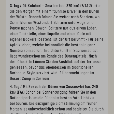
3. Tag / Di: Kalahari – Sesriem (ca. 370 km) (F/A)
Starten
Sie den Morgen mit einem "Sunrise Drive" in den Dünen
der Wüste. Danach fahren Sie weiter nach Sesriem, wo
Sie im kleinen Wüstendorf Solitaire unterwegs eine
Pause machen. Obwohl Solitaire nur aus einem Laden,
einer Tankstelle, einer Kapelle und einem Cafe mit
eigener Bäckerei besteht, ist der Ort berühmt - Für seine
Apfelkuchen, welche bekanntlich die besten in ganz
Namibia sein sollen. Ihre Unterkunft in Sesriem selbst
liegt wunderschön am Rande des Dünengürtels. Nach
dem Check-In können Sie den Ausblick auf der Terrasse
geniessen, bevor das Abendessen im traditionellen
Barbecue-Style serviert wird. 2 Übernachtungen im
Desert Camp in Sesriem.
4. Tag / Mi: Besuch der Dünen von Sossusvlei (ca. 240
km) (F/A)
Schon bei Sonnenaufgang fahren Sie in den
Nationalpark, um die Dünen im besten Foto-Licht zu
bestaunen. Die einzigartige Lichtstimmung am frühen
Morgen ist unbeschreiblich schön und begleitet Sie durch