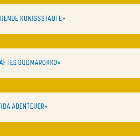
ERENDE KÖNIGSSTÄDTE»
MHAFTES SÜDMAROKKO»
 VIDA ABENTEUER»