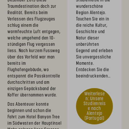
Dezember 2015 diese
Studienreise in die
Traumdestination doch zur
wunderschöne
Realität. Bereits beim
Region Alentejo.
Verlassen des Flugzeuges
Tauchen Sie ein in
schlug einem die
die reiche Kultur,
warmfeuchte Luft entgegen,
Geschichte und
welche umgehend den 10-
Natur dieser
stündigen Flug vergessen
unberührten
liess. Nach kurzem Fussweg
Gegend und erleben
über das Vorfeld war man
Sie unvergessliche
bereits im
Momente.
Flughafengebäude, wo
Entdecken Sie die
entspannt die Passkontrolle
beeindruckenden…
durchschritten und am
einzigen Gepäcksband der
Weiterlese
Koffer übernommen wurde.
n: Unsere
Studienreis
Das Abenteuer konnte
e nach
beginnen und schon die
Alentejo
Fahrt zum Hotel Banyan Tree
(Portugal)
im Südwesten der Hauptinsel