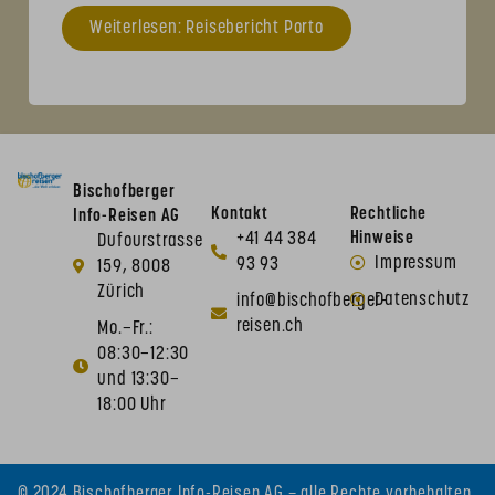
Weiterlesen: Reisebericht Porto
Bischofberger
Kontakt
Rechtliche
Info-Reisen AG
+41 44 384
Hinweise
Dufourstrasse
Impressum
93 93
159, 8008
Zürich
Datenschutz
info@bischofberger-
reisen.ch
Mo.–Fr.:
08:30–12:30
und 13:30–
18:00 Uhr
© 2024 Bischofberger Info-Reisen AG – alle Rechte vorbehalten.