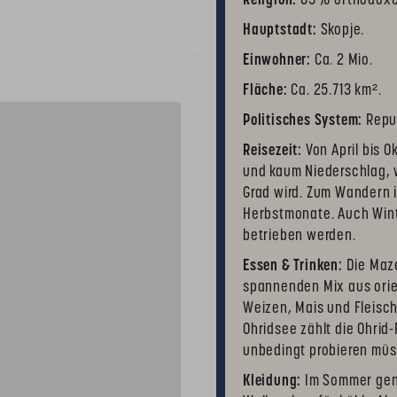
Religion:
65% orthodoxes
Hauptstadt:
Skopje.
Einwohner:
Ca. 2 Mio.
Fläche:
Ca. 25.713 km².
Politisches System:
Repub
Reisezeit:
Von April bis 
und kaum Niederschlag, w
Grad wird. Zum Wandern i
Herbstmonate. Auch Wint
betrieben werden.
Essen & Trinken:
Die Maze
spannenden Mix aus orie
Weizen, Mais und Fleisc
Ohridsee zählt die Ohrid-
unbedingt probieren müs
Kleidung:
Im Sommer genü