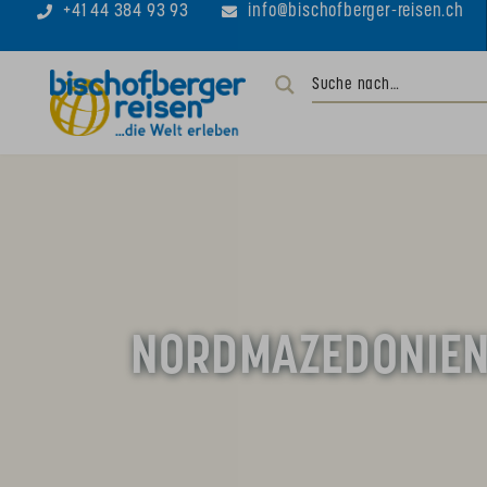
+41 44 384 93 93
info@bischofberger-reisen.ch
NORDMAZEDONIE