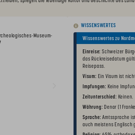
kttreiben, spiegelt die lebendige Kultur und Geschichte des Land
WISSENSWERTES
Wissenswertes zu Nordm
Einreise:
Schweizer Bürge
das Rückreisedatum gülti
Reisepass.
Visum:
Ein Visum ist nich
Impfungen:
Keine Impfun
Zeitunterschied:
Keinen.
Währung:
Denar (1 Frank
Sprache:
Amtssprache ist
auch meistens Englisch 