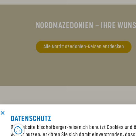
NORDMAZEDONIEN – IHRE WUNS
Alle Nordmazedonien-Reisen entdecken
DATENSCHUTZ
Die Website bischofberger-reisen.ch benutzt Cookies und ä
weiter nutzen, erklären Sie sich damit einverstanden, dass