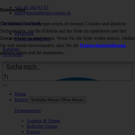
+41 44 384 93 93
Datenschutz
info@bischofberger-reisen.ch
Instagram
Facebook
Die Website bischofberger-reisen.ch benutzt Cookies und ähnliche
Technologien, um Ihr Erlebnis auf der Seite zu optimieren und den
Reiseblog
Datenverkehr zu analysieren. Wenn Sie die Seite weiter nutzen, erklär
Kundenmeinungen
Sie sich damit einverstanden, dass Sie die
Datenschutzerklärung
Kataloge
gelesen haben und ihr zustimmen.
Newsletter
rch
Home
Reisen
Schließe Reisen
Öffne Reisen
Destinationen
Arabien & Orient
Indischer Ozean
Europa